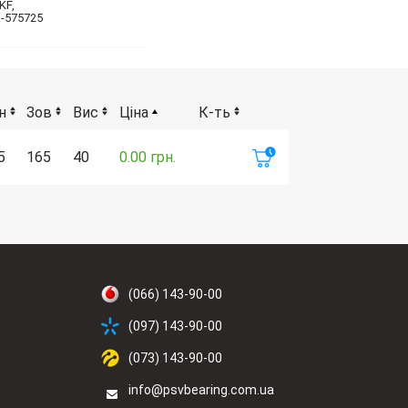
KF,
Z-575725
н
Зов
Вис
Ціна
К-ть
5
165
40
0.00 грн.
(066) 143-90-00
(097) 143-90-00
(073) 143-90-00
info@psvbearing.com.ua