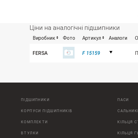
Ціни на аналогічні підшипники
Виробник
Фото
Артикул
Аналоги
О
FERSA
F 15159
П
ПІДШИПНИКИ
ПАСИ
КОРПУСИ ПІДШИПНИКІВ
САЛЬНИК
КОМПЛЕКТИ
КІЛЬЦЯ 
ВТУЛКИ
КІЛЬЦЯ Г