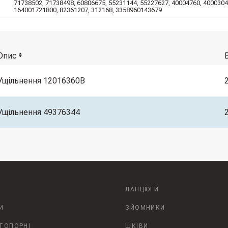
71738502, 71738498, 60806675, 55231144, 55227627, 40004760, 4000304
164001721800, 82361207, 312168, 3358960143679
Опис
Ущільнення 12016360B
Ущільнення 49376344
ЛАНЦЮГИ
И
ЗЙОМНИКИ
СТОПОРНІ
ШКІВИ