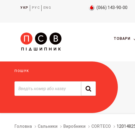
(066) 143-90-00
УКР
РУС
ENG
ТОВАРИ
ПОШУК
Головна
Сальники
Виробники
CORTECO
1201482