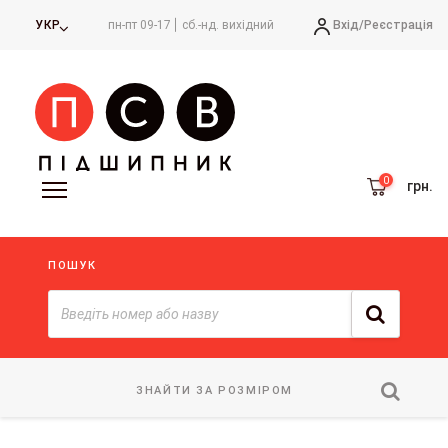
Вхід/
Реєстрація
УКР
пн-пт 09-17
сб.-нд. вихідний
грн.
ПОШУК
ЗНАЙТИ ЗА РОЗМІРОМ