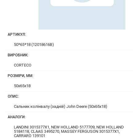
АРТИКУЛ:
50*65*18 (12018616B)
ВИРОБНИК:
CORTECO
РОЗМІРИ, ММ:
50x65x18
ОПИС:
Сальник колінвалу (задній) John Deere (50x65x18)
АНАЛОГИ:
LANDINI 3015377X1, NEW HOLLAND 5177709, NEW HOLLAND
5184118, CLAAS 3495270, MASSEY FERGUSON 3015377X1,
CARRARO 139101