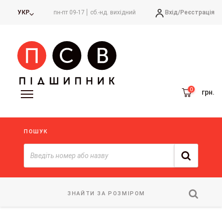
Вхід/
Реєстрація
УКР
пн-пт 09-17
сб.-нд. вихідний
грн.
ПОШУК
ЗНАЙТИ ЗА РОЗМІРОМ