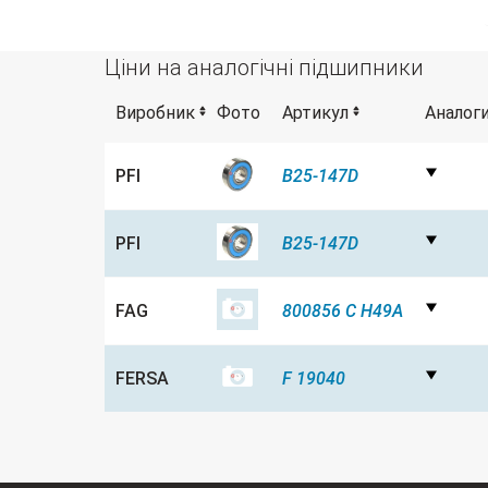
Ціни на аналогічні підшипники
Виробник
Фото
Артикул
Аналог
PFI
B25-147D
PFI
B25-147D
FAG
800856 C H49A
FERSA
F 19040