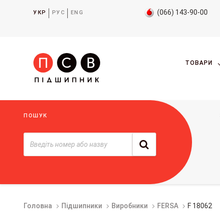
(066) 143-90-00
УКР
РУС
ENG
ТОВАРИ
ПОШУК
Головна
Підшипники
Виробники
FERSA
F 18062