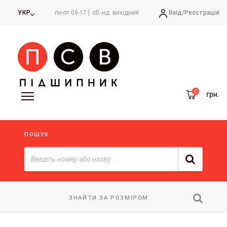
Вхід/
Реєстрація
УКР
пн-пт 09-17
сб.-нд. вихідний
грн.
ПОШУК
ЗНАЙТИ ЗА РОЗМІРОМ