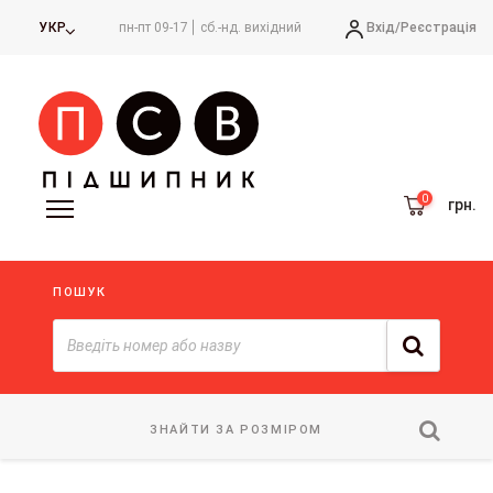
Вхід/
Реєстрація
УКР
пн-пт 09-17
сб.-нд. вихідний
грн.
ПОШУК
ЗНАЙТИ ЗА РОЗМІРОМ