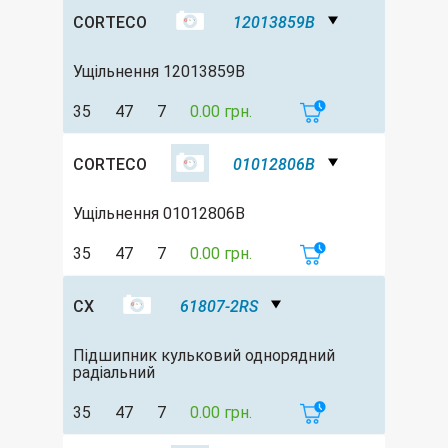
CORTECO
12013859B
Ущільнення 12013859B
35
47
7
0.00 грн.
CORTECO
01012806B
Ущільнення 01012806B
35
47
7
0.00 грн.
CX
61807-2RS
Підшипник кульковий однорядний
радіальний
35
47
7
0.00 грн.