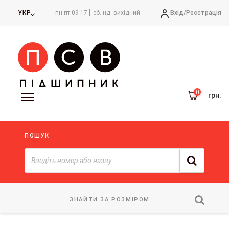
Вхід/
Реєстрація
УКР
пн-пт 09-17
сб.-нд. вихідний
грн.
ПОШУК
ЗНАЙТИ ЗА РОЗМІРОМ