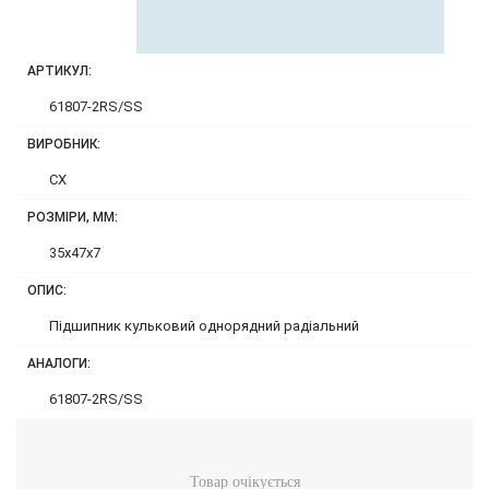
АРТИКУЛ:
61807-2RS/SS
ВИРОБНИК:
CX
РОЗМІРИ, ММ:
35x47x7
ОПИС:
Підшипник кульковий однорядний радіальний
АНАЛОГИ:
61807-2RS/SS
Товар очікується