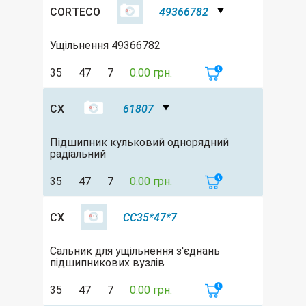
CORTECO
49366782
Ущільнення 49366782
35
47
7
0.00 грн.
CX
61807
Підшипник кульковий однорядний
радіальний
35
47
7
0.00 грн.
CX
CC35*47*7
Сальник для ущільнення з'єднань
підшипникових вузлів
35
47
7
0.00 грн.