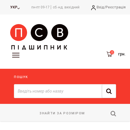
Вхід/
Реєстрація
УКР
пн-пт 09-17
сб.-нд. вихідний
грн.
ПОШУК
ЗНАЙТИ ЗА РОЗМІРОМ