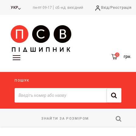
Вхід/
Реєстрація
УКР
пн-пт 09-17
сб.-нд. вихідний
грн.
ПОШУК
ЗНАЙТИ ЗА РОЗМІРОМ