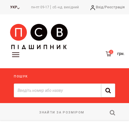
Вхід/
Реєстрація
УКР
пн-пт 09-17
сб.-нд. вихідний
грн.
ПОШУК
ЗНАЙТИ ЗА РОЗМІРОМ