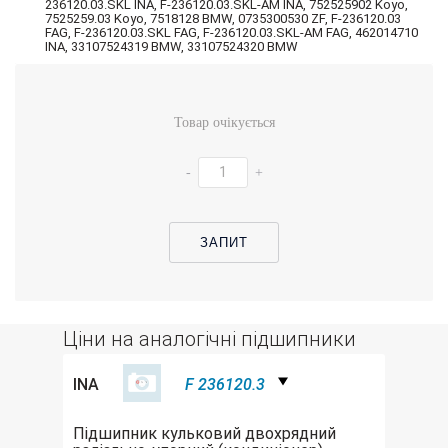
236120.03.SKL INA, F-236120.03.SKL-AM INA, 752525902 Koyo,
7525259.03 Koyo, 7518128 BMW, 0735300530 ZF, F-236120.03
FAG, F-236120.03.SKL FAG, F-236120.03.SKL-AM FAG, 462014710
INA, 33107524319 BMW, 33107524320 BMW
Товар очікується
-
+
ЗАПИТ
Ціни на аналогічні підшипники
INA
F 236120.3
Підшипник кульковий двохрядний