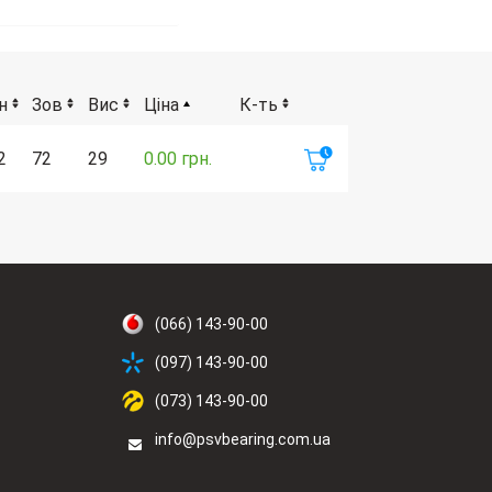
н
Зов
Вис
Ціна
К-ть
2
72
29
0.00 грн.
(066) 143-90-00
(097) 143-90-00
(073) 143-90-00
info@psvbearing.com.ua