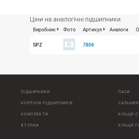
Ціни на аналогічні підшипники
Виробник
Фото
Артикул
Аналоги
О
SPZ
7806
ПІДШИПНИКИ
ПАСИ
КОРПУСИ ПІДШИПНИКІВ
САЛЬНИК
КОМПЛЕКТИ
КІЛЬЦЯ 
ВТУЛКИ
КІЛЬЦЯ Г