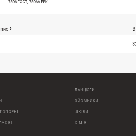
7806 ГОСТ, 7806A EPK
пис
В
3
ЛАНЦЮГИ
И
ЗЙОМНИКИ
СТОПОРНІ
ШКІВИ
УМОВІ
ХІМІЯ