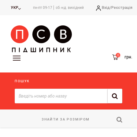
Вхід/
Реєстрація
УКР
пн-пт 09-17
сб.-нд. вихідний
грн.
ПОШУК
ЗНАЙТИ ЗА РОЗМІРОМ