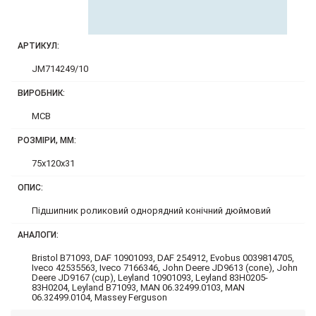
АРТИКУЛ:
JM714249/10
ВИРОБНИК:
MCB
РОЗМІРИ, ММ:
75x120x31
ОПИС:
Підшипник роликовий однорядний конічний дюймовий
АНАЛОГИ:
Bristol B71093, DAF 10901093, DAF 254912, Evobus 0039814705,
Iveco 42535563, Iveco 7166346, John Deere JD9613 (cone), John
Deere JD9167 (cup), Leyland 10901093, Leyland 83H0205-
83H0204, Leyland B71093, MAN 06.32499.0103, MAN
06.32499.0104, Massey Ferguson