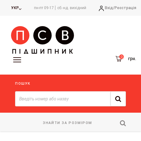
Вхід/
Реєстрація
УКР
пн-пт 09-17
сб.-нд. вихідний
грн.
ПОШУК
ЗНАЙТИ ЗА РОЗМІРОМ