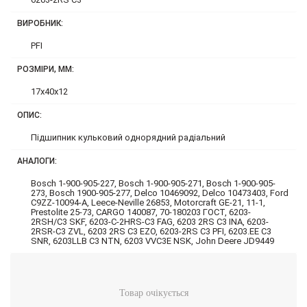
ВИРОБНИК:
PFI
РОЗМІРИ, ММ:
17x40x12
ОПИС:
Підшипник кульковий однорядний радіальний
АНАЛОГИ:
Bosch 1-900-905-227, Bosch 1-900-905-271, Bosch 1-900-905-
273, Bosch 1900-905-277, Delco 10469092, Delco 10473403, Ford
C9ZZ-10094-A, Leece-Neville 26853, Motorcraft GE-21, 11-1,
Prestolite 25-73, CARGO 140087, 70-180203 ГОСТ, 6203-
2RSH/C3 SKF, 6203-C-2HRS-C3 FAG, 6203 2RS C3 INA, 6203-
2RSR-C3 ZVL, 6203 2RS C3 EZO, 6203-2RS C3 PFI, 6203.EE C3
SNR, 6203LLB C3 NTN, 6203 VVC3E NSK, John Deere JD9449
Товар очікується