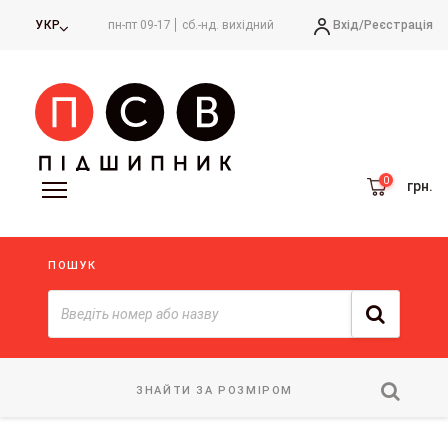
Вхід/
Реєстрація
УКР
пн-пт 09-17
сб.-нд. вихідний
грн.
ПОШУК
ЗНАЙТИ ЗА РОЗМІРОМ