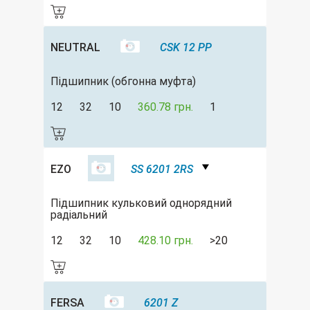
NEUTRAL
CSK 12 PP
Підшипник (обгонна муфта)
12
32
10
360.78 грн.
1
EZO
SS 6201 2RS
Підшипник кульковий однорядний
радіальний
12
32
10
428.10 грн.
>20
FERSA
6201 Z