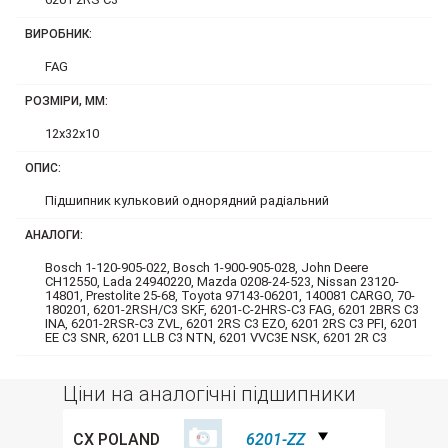
ВИРОБНИК:
FAG
РОЗМІРИ, ММ:
12x32x10
ОПИС:
Підшипник кульковий однорядний радіальний
АНАЛОГИ:
Bosch 1-120-905-022, Bosch 1-900-905-028, John Deere
CH12550, Lada 24940220, Mazda 0208-24-523, Nissan 23120-
14801, Prestolite 25-68, Toyota 97143-06201, 140081 CARGO, 70-
180201, 6201-2RSH/C3 SKF, 6201-C-2HRS-C3 FAG, 6201 2BRS C3
INA, 6201-2RSR-C3 ZVL, 6201 2RS C3 EZO, 6201 2RS C3 PFI, 6201
EE C3 SNR, 6201 LLB C3 NTN, 6201 VVC3E NSK, 6201 2R C3
Ціни на аналогічні підшипники
CX POLAND
6201-ZZ