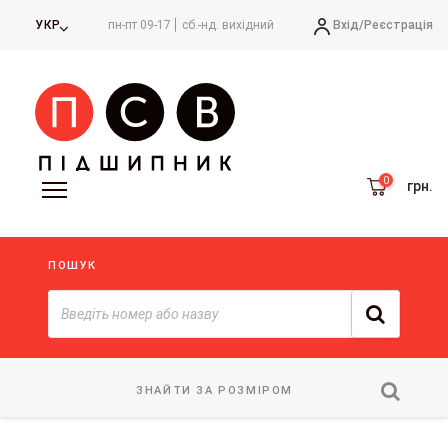
Вхід/
Реєстрація
УКР
пн-пт 09-17
сб.-нд. вихідний
грн.
ПОШУК
ЗНАЙТИ ЗА РОЗМІРОМ