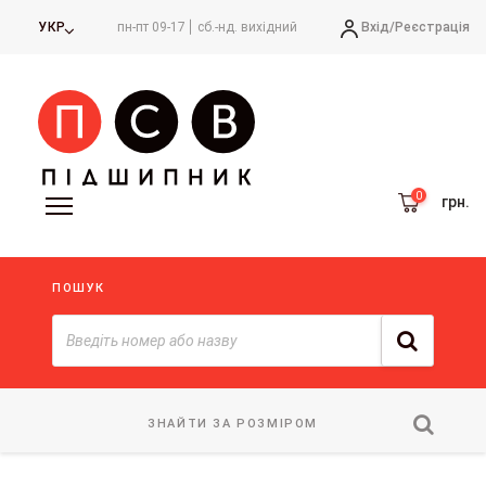
Вхід/
Реєстрація
УКР
пн-пт 09-17
сб.-нд. вихідний
грн.
ПОШУК
ЗНАЙТИ ЗА РОЗМІРОМ