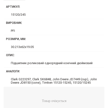
АРТИКУЛ:
15120/245
ВИРОБНИК:
PFI
РОЗМІРИ, ММ:
30.213x62x19.05
ОПИС:
Підшипник роликовий однорядний конічний дюймовий
АНАЛОГИ:
Clark G223297, Clark SK6848, John Deere JD7449 (cup), John
Deere JD8150 (cone), Timken 15120-15245, 15120/15245
Товар очікується