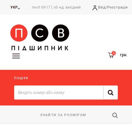
Вхід/
Реєстрація
УКР
пн-пт 09-17
сб.-нд. вихідний
грн.
ПОШУК
ЗНАЙТИ ЗА РОЗМІРОМ