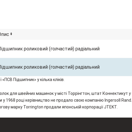
Опис
Підшипник роликовий (голчастий) радіальний
Підшипник роликовий (голчастий) радіальний
 «ПСВ Підшипник» у кілька кліків.
олок для швейних машинок у місті Торрінгтон, штат Коннектикут у С
у 1968 році керівництво не продало свою компанію Ingersoll Rand. 
ргову марку Torrington продали японській корпорації JTEKT.