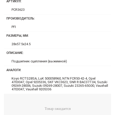
АРТИКУЛ:
PCR3623
ПРОИЗВОДИТЕЛЬ:
PFI
РАЗМЕРЫ, ММ:
28x57.5x24.5
ОПИСАНИЕ:
Подшипник сцепления (выжимной)
АНАЛОГИ:
Koyo RCTS28SA, LuK 500058960, NTN FCR50-42-4, Opel
4703047, Opel 9205336, SKF VKC3623, SNR R BAC377.04, Suzuki
09269-28006, Suzuki 09269-28007, Suzuki 23265-65G00, Vauxhall
4703047, Vauxhall 9205336
Товар ожидается