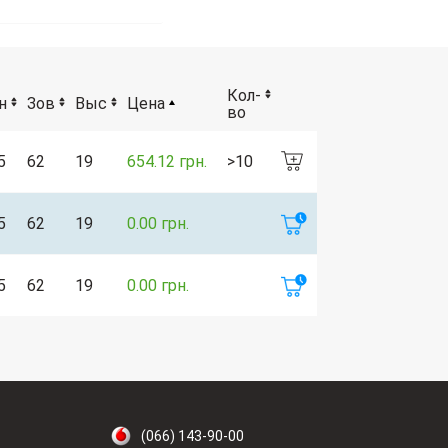
Кол-
н
Зов
Выс
Цена
во
5
62
19
654.12 грн.
>10
5
62
19
0.00 грн.
5
62
19
0.00 грн.
(066) 143-90-00