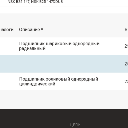
NSK B25-147, NSK B25-147DDU8
налоги
Описание
В
Подшипник шариковый однорядный
2
радиальный
2
Подшипник роликовый однорядный
2
цилиндрический
ЦЕПИ