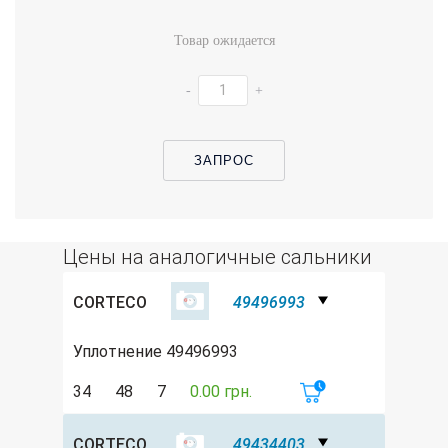
Товар ожидается
-
+
ЗАПРОС
Цены на аналогичные сальники
CORTECO
49496993
Уплотнение 49496993
34
48
7
0.00 грн.
CORTECO
49434403