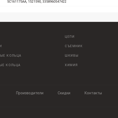
5C161175AA, 1521590, 3358960547422
ЦЕПИ
И
СЪЕМНИК
ЫЕ КОЛЬЦА
ШКИВЫ
ЫЕ КОЛЬЦА
ХИМИЯ
Производители
Скидки
Контакты