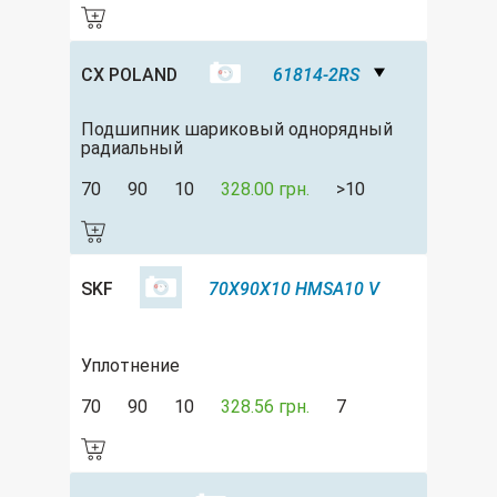
CX POLAND
61814-2RS
Подшипник шариковый однорядный
радиальный
70
90
10
328.00 грн.
>10
SKF
70X90X10 HMSA10 V
Уплотнение
70
90
10
328.56 грн.
7