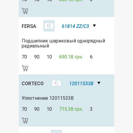
FERSA
61814 ZZ/C3
Подшипник шариковый однорядный
радиальный
70
90
10
690.18 грн.
6
CORTECO
12011533B
Уплотнение 12011533B
70
90
10
715.38 грн.
3