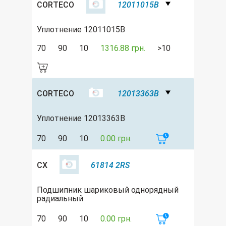
CORTECO
12011015B
Уплотнение 12011015B
70
90
10
1316.88 грн.
>10
CORTECO
12013363B
Уплотнение 12013363B
70
90
10
0.00 грн.
CX
61814 2RS
Подшипник шариковый однорядный
радиальный
70
90
10
0.00 грн.