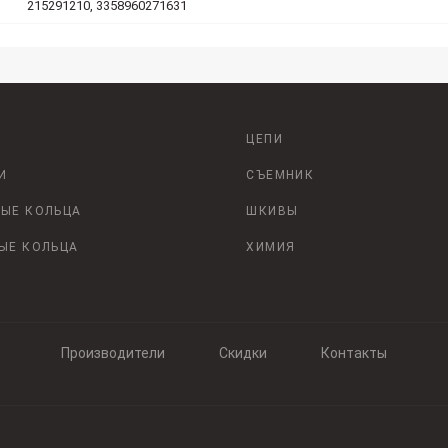
215291210, 3358960271631
ЦЕПИ
И
СЪЕМНИК
ЫЕ КОЛЬЦА
ШКИВЫ
ЫЕ КОЛЬЦА
ХИМИЯ
Производители
Скидки
Контакты