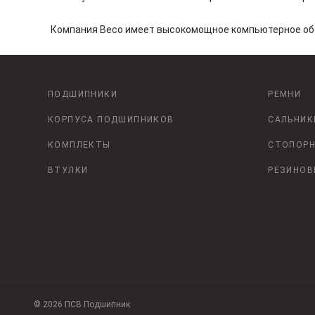
Компания Beco имеет высокомощное компьютерное обо
ПОДШИПНИКИ
РЕМНИ
КОРПУСА ПОДШИПНИКОВ
САЛЬНИК
КОМПЛЕКТЫ
СТОПОРН
ВТУЛКИ
РЕЗИНОВ
© 2026 ПСВ Подшипник