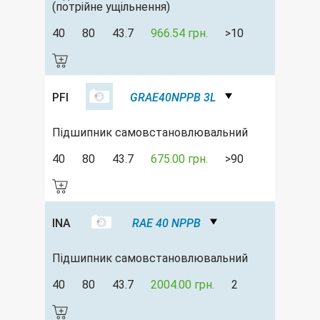
(потрійне ущільнення)
40
80
43.7
966.54 грн.
>10
PFI
GRAE40NPPB 3L
Підшипник самовстановлювальний
40
80
43.7
675.00 грн.
>90
INA
RAE 40 NPPB
Підшипник самовстановлювальний
40
80
43.7
2004.00 грн.
2