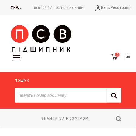
Вхід/
Реєстрація
УКР
пн-пт 09-17
сб.-нд. вихідний
грн.
ПОШУК
ЗНАЙТИ ЗА РОЗМІРОМ