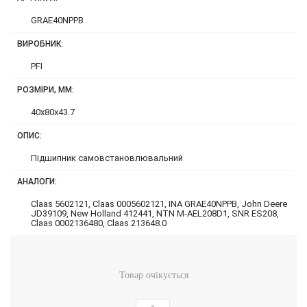
GRAE40NPPB
ВИРОБНИК:
PFI
РОЗМІРИ, ММ:
40x80x43.7
ОПИС:
Підшипник самовстановлювальний
АНАЛОГИ:
Claas 5602121, Claas 0005602121, INA GRAE40NPPB, John Deere
JD39109, New Holland 412441, NTN M-AEL208D1, SNR ES208,
Claas 0002136480, Claas 213648.0
Товар очікується