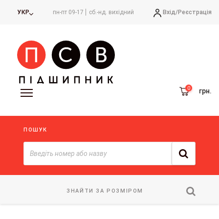
Вхід/
Реєстрація
УКР
пн-пт 09-17
сб.-нд. вихідний
грн.
ПОШУК
ЗНАЙТИ ЗА РОЗМІРОМ