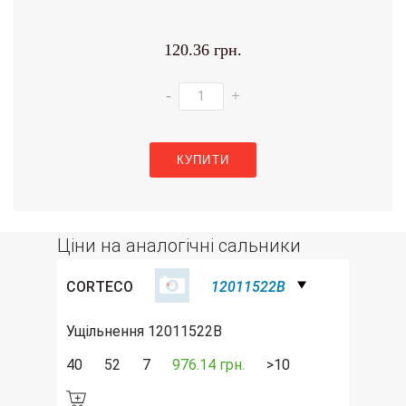
120.36 грн.
-
+
КУПИТИ
Ціни на аналогічні сальники
CORTECO
12011522B
Ущільнення 12011522B
40
52
7
976.14 грн.
>10