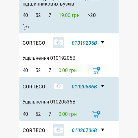
підшипникових вузлів
40
52
7
19.00 грн.
>20
CORTECO
01019205B
Ущільнення 01019205B
40
52
7
0.00 грн.
CORTECO
01020536B
Ущільнення 01020536B
40
52
7
0.00 грн.
CORTECO
01026706B