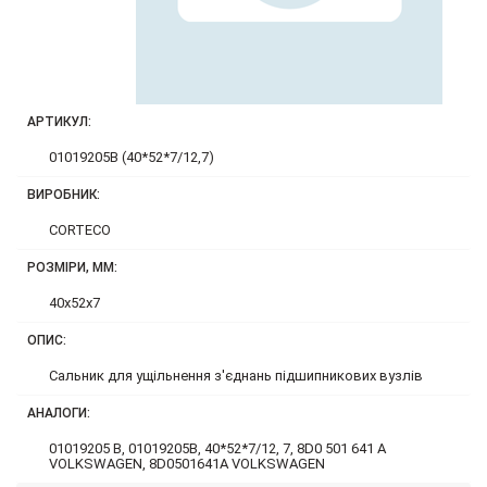
АРТИКУЛ:
01019205B (40*52*7/12,7)
ВИРОБНИК:
CORTECO
РОЗМІРИ, ММ:
40x52x7
ОПИС:
Сальник для ущільнення з'єднань підшипникових вузлів
АНАЛОГИ:
01019205 B, 01019205B, 40*52*7/12, 7, 8D0 501 641 A
VOLKSWAGEN, 8D0501641A VOLKSWAGEN