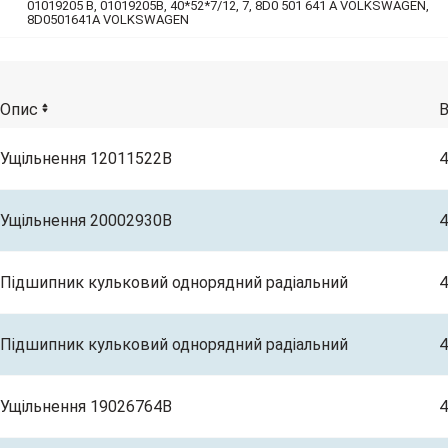
01019205 B, 01019205B, 40*52*7/12, 7, 8D0 501 641 A VOLKSWAGEN,
8D0501641A VOLKSWAGEN
Опис
Ущільнення 12011522B
4
Ущільнення 20002930B
4
Підшипник кульковий однорядний радіальний
4
Підшипник кульковий однорядний радіальний
4
Ущільнення 19026764B
4