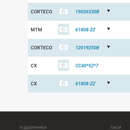
CORTECO
19036530B
MTM
61808-ZZ
CORTECO
12019250B
CX
CC40*52*7
CX
61808-ZZ
ПІДШИПНИКИ
ПАСИ