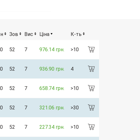
Вн
Зов
Вис
Ціна
К-ть
0
52
7
976.14 грн.
>10
0
52
7
936.90 грн.
4
0
52
7
658.74 грн.
>10
0
52
7
321.06 грн.
>30
0
52
7
227.34 грн.
>10