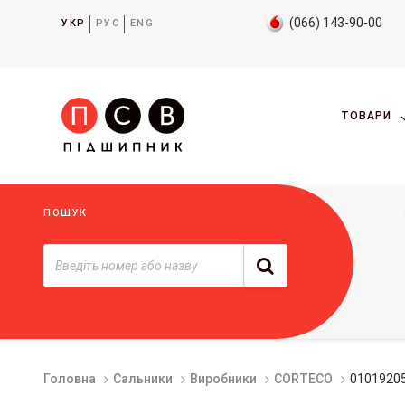
(066) 143-90-00
УКР
РУС
ENG
ТОВАРИ
ПОШУК
Головна
Сальники
Виробники
CORTECO
01019205