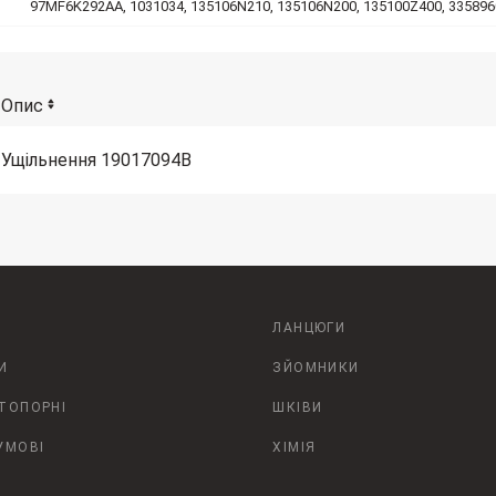
97MF6K292AA, 1031034, 135106N210, 135106N200, 135100Z400, 33589
Опис
Ущільнення 19017094B
ЛАНЦЮГИ
И
ЗЙОМНИКИ
СТОПОРНІ
ШКІВИ
УМОВІ
ХІМІЯ