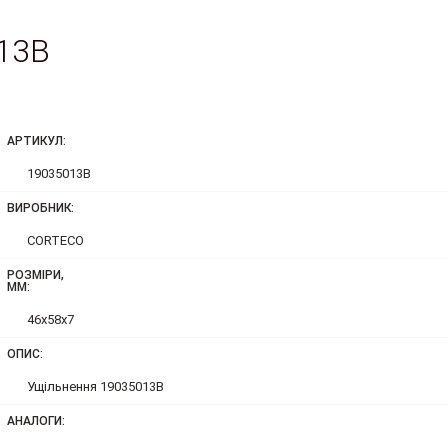
13B
АРТИКУЛ:
19035013B
ВИРОБНИК:
CORTECO
РОЗМІРИ,
ММ:
46x58x7
ОПИС:
Ущільнення 19035013B
АНАЛОГИ: