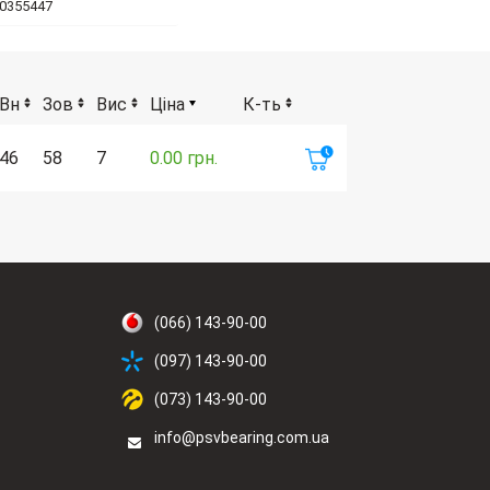
60355447
Вн
Зов
Вис
Ціна
К-ть
46
58
7
0.00 грн.
(066) 143-90-00
(097) 143-90-00
(073) 143-90-00
info@psvbearing.com.ua