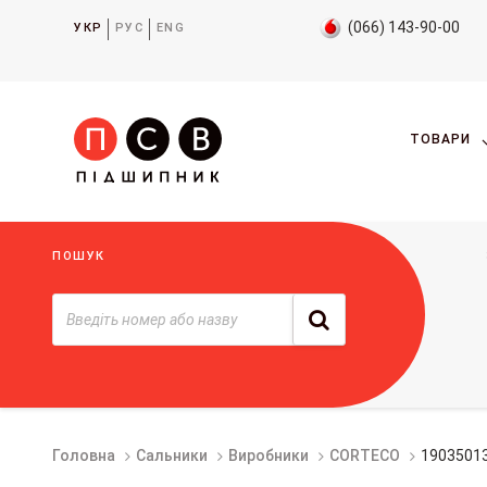
(066) 143-90-00
УКР
РУС
ENG
ТОВАРИ
ПОШУК
Головна
Сальники
Виробники
CORTECO
1903501