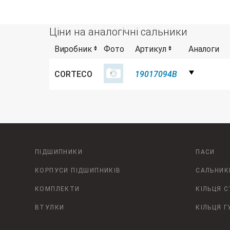
Ціни на аналогічні сальники
Виробник
Фото
Артикул
Аналоги
CORTECO
19017094B
ПІДШИПНИКИ
ПАСИ
КОРПУСИ ПІДШИПНИКІВ
САЛЬНИК
КОМПЛЕКТИ
КІЛЬЦЯ 
ВТУЛКИ
КІЛЬЦЯ Г