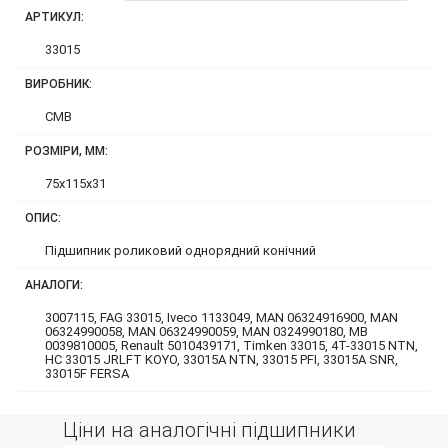
АРТИКУЛ:
33015
ВИРОБНИК:
CMB
РОЗМІРИ, ММ:
75x115x31
ОПИС:
Підшипник роликовий однорядний конічний
АНАЛОГИ:
3007115, FAG 33015, Iveco 1133049, MAN 06324916900, MAN
06324990058, MAN 06324990059, MAN 0324990180, MB
0039810005, Renault 5010439171, Timken 33015, 4T-33015 NTN,
HC 33015 JRLFT KOYO, 33015A NTN, 33015 PFI, 33015A SNR,
33015F FERSA
Ціни на аналогічні підшипники