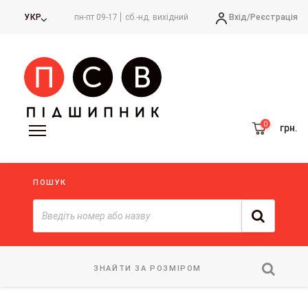
Вхід/
Реєстрація
УКР
пн-пт 09-17
сб.-нд. вихідний
грн.
ПОШУК
ЗНАЙТИ ЗА РОЗМІРОМ