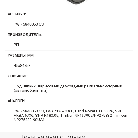
АРТИКУЛ:
PW 45840053 CS
ПРОИЗВОДИТЕЛЬ:
PFI
РАЗМЕРЫ, ММ:
45x84x53
ОПИСАНИЕ:
Подшипник шариковый двухрядный радиально-упорный
(автомобильный)
АНАЛОГИ:
PW 45840053 CS, FAG 713620360, Land Rover FTC 3226, SKF
VKBA 6736, SNR R180.05, Timken NP137905/NP275832, Timken
NP275832-90UA1
Цены на аналогичные