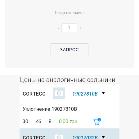
Товар ожидается
-
+
ЗАПРОС
Цены на аналогичные сальники
CORTECO
19027810B
Уплотнение 19027810B
30
46
8
0.00 грн.
CORTECO
19017032B