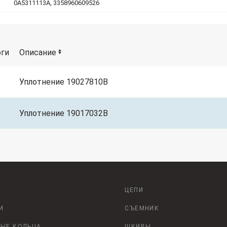
0A5311113A, 3358960609526
оги
Описание
Уплотнение 19027810B
Уплотнение 19017032B
ЦЕПИ
И
СЪЕМНИК
ЫЕ КОЛЬЦА
ШКИВЫ