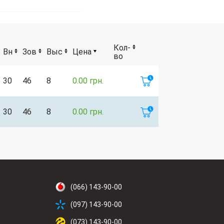
Кол-
Вн
Зов
Выс
Цена
во
30
46
8
0.00 грн.
30
46
8
0.00 грн.
(066) 143-90-00
(097) 143-90-00
(073) 143-90-00