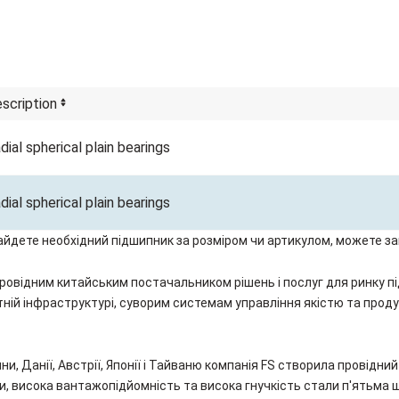
scription
dial spherical plain bearings
dial spherical plain bearings
найдете необхідний підшипник за розміром чи артикулом, можете зам
та є провідним китайським постачальником рішень і послуг для ринк
атній інфраструктурі, суворим системам управління якістю та про
 Данії, Австрії, Японії і Тайваню компанія FS створила провідни
би, висока вантажопідйомність та висока гнучкість стали п'ятьм