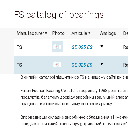
FS catalog of bearings
Manufacturer
Photo
Articule
Analogs
De
FS
GE 025 ES
Ra
FS
GE 025 ES
Ra
В онлайн каталозі підшипників FS на нашому сайті ви з
Fujian Fushan Bearing Co., Ltd. створена у 1988 році 
продуктів, багатому досвіду виробництва, міцній апар
працювати з іншими на всьому світовому ринку.
Впровадивши складне виробниче обладнання з Німеччини,
швидкість, низький рівень шуму, тривалий термін служ