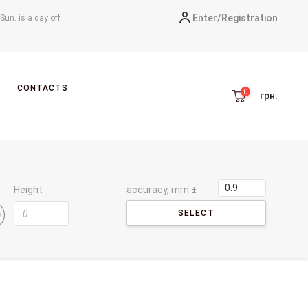
Enter/
Registration
-Sun. is a day off
CONTACTS
грн.
Height
accuracy, mm ±
SELECT