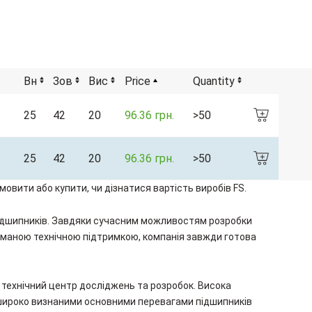
Вн
Зов
Вис
Price
Quantity
25
42
20
96.36 грн.
>50
25
42
20
96.36 грн.
>50
овити або купити, чи дізнатися вартість виробів FS.
у підшипників. Завдяки сучасним можливостям розробки
думаною технічною підтримкою, компанія завжди готова
й технічний центр досліджень та розробок. Висока
а широко визнаними основними перевагами підшипників