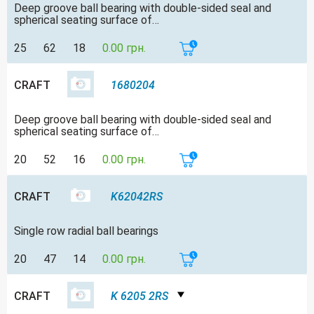
Deep groove ball bearing with double-sided seal and
spherical seating surface of…
25
62
18
0.00 грн.
CRAFT
1680204
Deep groove ball bearing with double-sided seal and
spherical seating surface of…
20
52
16
0.00 грн.
CRAFT
K62042RS
Single row radial ball bearings
20
47
14
0.00 грн.
CRAFT
K 6205 2RS