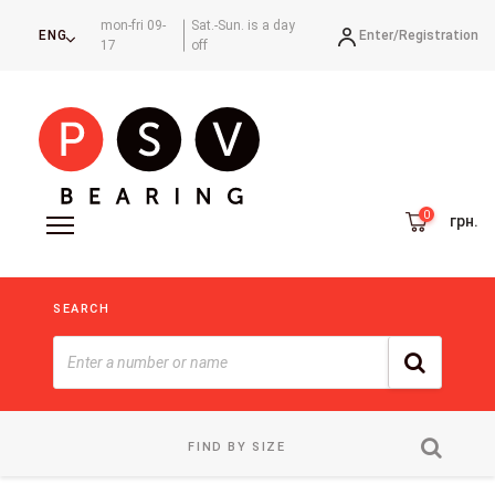
mon-fri 09-
Sat.-Sun. is a day
Enter/
Registration
ENG
17
off
грн.
SEARCH
FIND BY SIZE