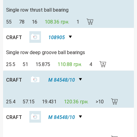
Single row thrust ball bearing
55
78
16
108.36 грн.
1
CRAFT
108905
Single row deep groove ball bearings
25.5
51
15.875
110.88 грн.
4
CRAFT
M 84548/10
25.4
57.15
19.431
120.36 грн.
>10
CRAFT
M 84548/10