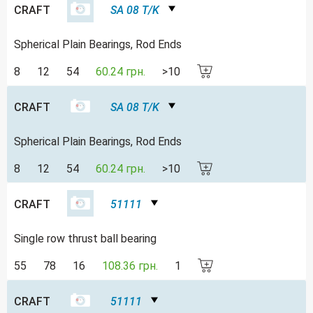
CRAFT
SA 08 T/K
Spherical Plain Bearings, Rod Ends
8
12
54
60.24 грн.
>10
CRAFT
SA 08 T/K
Spherical Plain Bearings, Rod Ends
8
12
54
60.24 грн.
>10
CRAFT
51111
Single row thrust ball bearing
55
78
16
108.36 грн.
1
CRAFT
51111