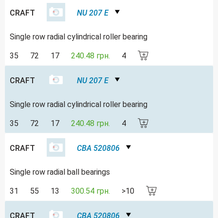
CRAFT
NU 207 E
Single row radial cylindrical roller bearing
35
72
17
240.48 грн.
4
CRAFT
NU 207 E
Single row radial cylindrical roller bearing
35
72
17
240.48 грн.
4
CRAFT
CBA 520806
Single row radial ball bearings
31
55
13
300.54 грн.
>10
CRAFT
CBA 520806