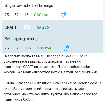
Single row radial ball bearings
25
52
15
0.00 грн.
CRAFT
SA 205
Self aligning bearing
25
52
30.9
0.00 грн.
Литовська компанія CRAFT bearings існує з 1992 року.
Збирання, перевірка якості, упаковка і тестування
підшипників CRAFT виконується в Литві в лабораторіях
компанії. А з Малайзії поставляються деталі та підшипники.
В онлайн каталозі цього виробника на сайті psvbearing.com.ua
ви знайдете необхідний підшипник за розміром або
артикулом, можете замовити, купити, або дізнатися вартість
підшипників CRAFT.