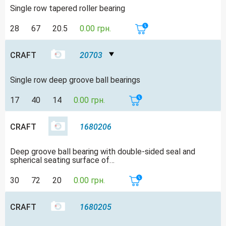
Single row tapered roller bearing
28
67
20.5
0.00 грн.
CRAFT
20703
Single row deep groove ball bearings
17
40
14
0.00 грн.
CRAFT
1680206
Deep groove ball bearing with double-sided seal and
spherical seating surface of…
30
72
20
0.00 грн.
CRAFT
1680205