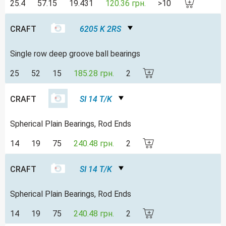
25.4
57.15
19.431
120.36 грн.
>10
CRAFT
6205 K 2RS
Single row deep groove ball bearings
25
52
15
185.28 грн.
2
CRAFT
SI 14 T/K
Spherical Plain Bearings, Rod Ends
14
19
75
240.48 грн.
2
CRAFT
SI 14 T/K
Spherical Plain Bearings, Rod Ends
14
19
75
240.48 грн.
2