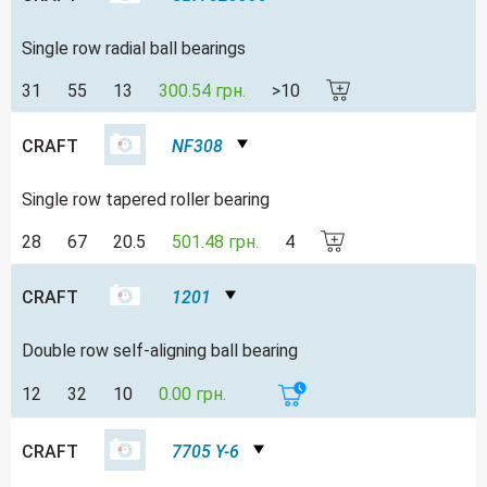
Single row radial ball bearings
31
55
13
300.54 грн.
>10
CRAFT
NF308
Single row tapered roller bearing
28
67
20.5
501.48 грн.
4
CRAFT
1201
Double row self-aligning ball bearing
12
32
10
0.00 грн.
CRAFT
7705 Y-6